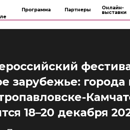
Онлайн-
Программа
Партнеры
выставки
ле
ероссийский фестив
ое зарубежье: города 
тропавловске-Камча
тся 18–20 декабря 20