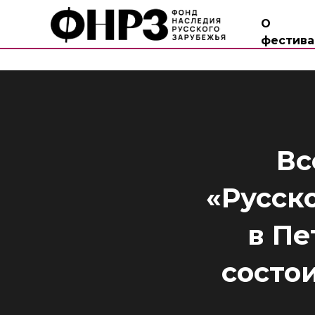
О
фестива
Вс
«Русск
в Пе
состои