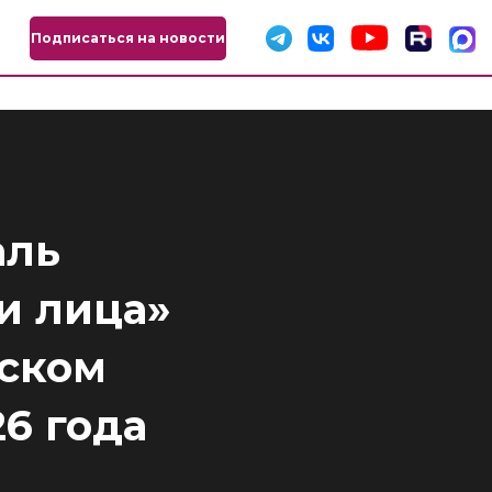
Подписаться на новости
аль
и лица»
тском
26 года