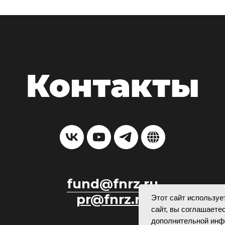
fund@fnrz.ru
pr@fnrz.ru
Этот сайт используе
сайт, вы соглашаете
дополнительной инф