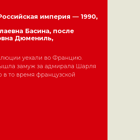
 Российская империя — 1990,
аевна Басина, после
овна Дюмениль,
олюции уехали во Францию.
вышла замуж за адмирала Шарля
 в то время французской