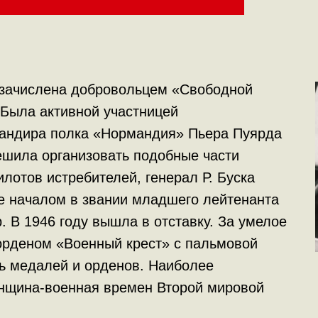
 зачислена добровольцем «Свободной
 Была активной участницей
мандира полка «Нормандия» Пьера Пуярда
решила организовать подобные части
лотов истребителей, генерал Р. Буска
е началом в звании младшего лейтенанта
 В 1946 году вышла в отставку. За умелое
орденом «Военный крест» с пальмовой
мь медалей и орденов. Наиболее
нщина-военная времен Второй мировой